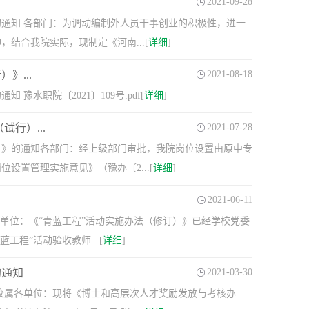
2021-09-28
的通知 各部门：为调动编制外人员干事创业的积极性，进一
结合我院实际，现制定《河南...[
详细
]
》...
2021-08-18
职院〔2021〕109号.pdf[
详细
]
行）...
2021-07-28
行）》的通知各部门：经上级部门审批，我院岗位设置由原中专
置管理实施意见》（豫办〔2...[
详细
]
2021-06-11
单位：《“青蓝工程”活动实施办法（修订）》已经学校党委
工程”活动验收教师...[
详细
]
的通知
2021-03-30
 校属各单位：现将《博士和高层次人才奖励发放与考核办