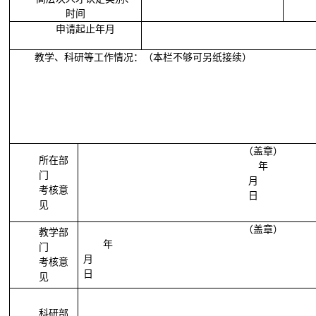
时间
申请起止年月
教学、科研等工作情况：（本栏不够可另纸接续）
（盖章）
所在部
年
门
月
考核意
日
见
（盖章）
教学部
年
门
月
考核意
日
见
科研部