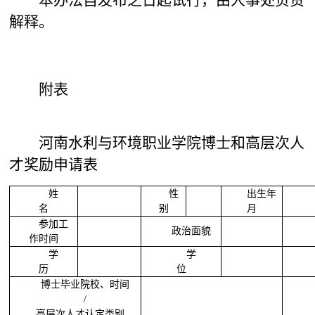
本办法自发布之日起试行，由人事处负责
解释。
附表
河南水利与环境职业学院博士和高层次人
才奖励申请表
姓
性
出生年
名
别
月
参加工
政治面貌
作时间
学
学
历
位
博士毕业院校、时间
/
高层次人才认定类别、