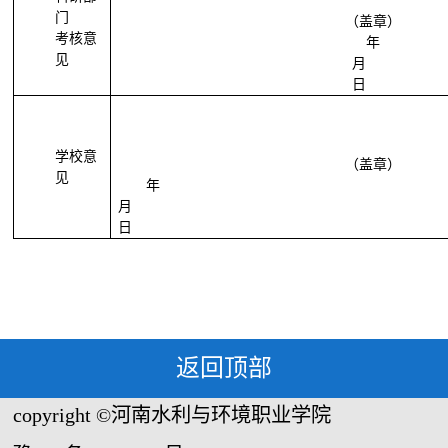
门
（盖章）
考核意
年
见
月
日
学校意
（盖章）
见
年
月
日
返回顶部
copyright ©河南水利与环境职业学院