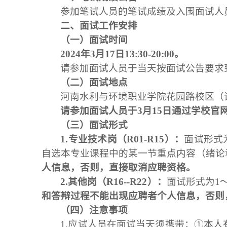
参加笔试人员的笔试成绩及入围面试人
二、面试工作安排
（一）面试
时间
2024年3
月
17
日
13:30-20:00
。
请参加面试人员于当天按面试公告要求
（
二
）
面试地点
河南水利与环境职业学院花园路校区（
请参加面试人员于3月15日通过学校官
（
三
）面试形式
1.
专业技术岗
（
R01-R15
）：
面试形式
自选本专业课程中的某一节重点内容（绪论
人
信息
，否则，直接取消应聘资格。
2.
其他岗
（
R16-
-R22
）：
面试形式为1
和答辩过程
不能出现应聘者个人
信息
，否则
（
四
）
注意事项
1.应试人员在面试当天须携带：①本