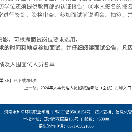
历学位还须提供教育部的认证报告；③本人签名的报
场室进行签到、资格审查、参加面试前说明会、抽签，
和投影，可根据面试岗位要求选用。
求的
时间和地点参加
面试
，并仔细阅读
面试公告
，凡
成绩及入围面试人员名单
xls
】已下载
204
次
上一条：
2024年人事代理人员招聘准考证（面试）打印入口
：河南水利与环境职业学院 |
豫ICP备05018154号
| 技术支持：信息化
学校地址：郑州市花园路136号 | 邮编：450008
招生咨询电话：0371-65821035