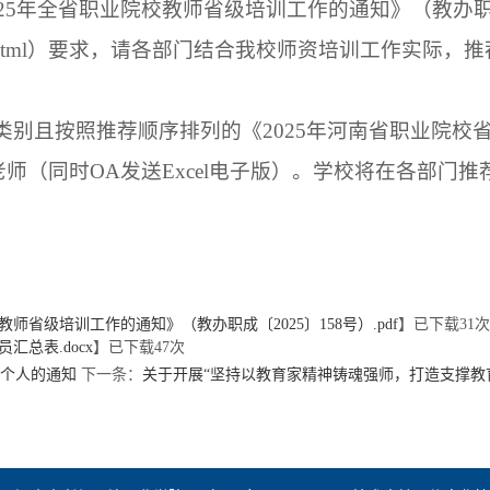
25年全省职业院校教师省级培训工作的通知》（教办职成
25/06-10/3168005.html）要求，请各部门结合我校师
项目类别且按照推荐顺序排列的《2025年河南省职业院
老师（同时OA发送Excel电子版）。学校将在各部门
师省级培训工作的通知》（教办职成〔2025〕158号）.pdf
】已下载
31
次
汇总表.docx
】已下载
47
次
个人的通知
下一条：
关于开展“坚持以教育家精神铸魂强师，打造支撑教